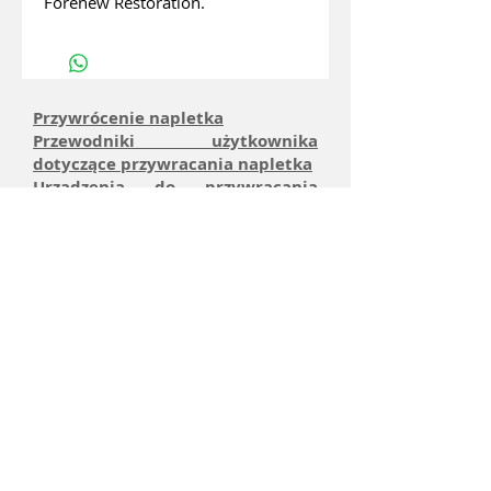
Forenew Restoration.
Przywrócenie napletka
Przewodniki użytkownika
dotyczące przywracania napletka
Urządzenia do przywracania
napletka
Indeks CI
Korzyści i
użytkowanie
Zmierzenie
Spinki do
mankietów
Sklep
internetowy
Wózek
sklepowy