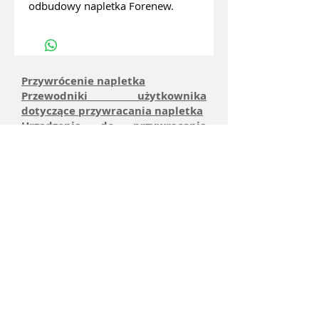
odbudowy napletka Forenew.
Przywrócenie napletka
Przewodniki użytkownika
dotyczące przywracania napletka
Urządzenia do przywracania
napletka
Indeks CI
Korzyści i
użytkowanie
Zmierzenie
Spinki do
mankietów
Sklep
internetowy
Wózek
sklepowy